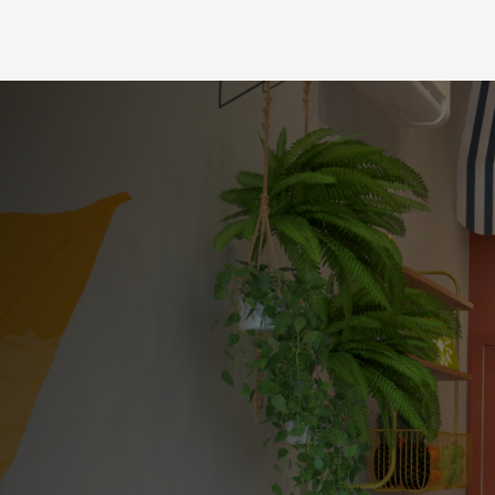
“
Ó
t
i
m
o
t
r
a
b
a
l
h
o
!
U
m
a
c
r
i
a
t
i
v
i
d
a
d
e
e
x
SERVIÇOS:
BRANDING
E
ARQUITETURA
COMERCIAL
E
l
a
s
i
d
e
a
l
i
z
a
r
a
m
a
m
i
n
h
a
l
o
j
a
e
v
e
j
o
o
s
u
r
p
r
e
e
n
d
e
n
t
e
q
u
e
d
e
u
n
o
s
m
e
u
s
c
l
i
T
o
d
o
s
a
c
h
a
m
o
e
s
p
a
ç
o
s
u
p
e
r
b
o
n
i
t
o
u
m
a
f
r
a
n
q
u
i
a
q
u
e
é
e
x
a
t
a
m
e
n
t
e
o
q
u
f
a
z
e
r
c
o
m
a
n
o
s
s
a
m
a
r
c
a
.
S
e
n
s
a
c
i
o
n
—
Sam
Diniz,
Nutrisun