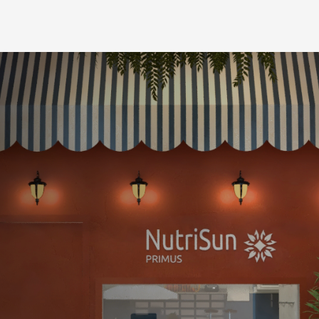
c
e
p
c
i
o
n
a
l
.
r
e
s
u
l
t
a
d
o
e
n
t
e
s
.
e
a
c
a
r
a
d
e
e
e
s
t
á
v
a
m
o
s
q
u
e
r
e
n
d
o
a
l
!
”