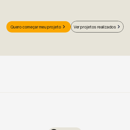
Unimos
estratégia,
design
e
arquitetura
para
transformar
a
paixão
pelo
seu
negócio
em
uma
marca
que
as
pessoas
escolhem
e
recomendam.
Quero começar meu projeto
Ver projetos realizados