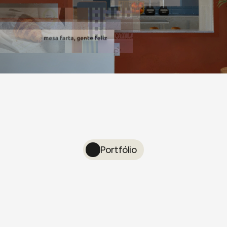
Portfólio
rojetos que viraram marc