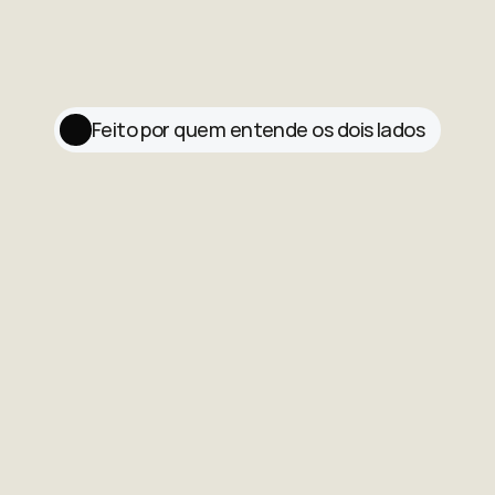
Feito por quem entende os dois lados
arquitetura comercial é
de sem pedir nada."