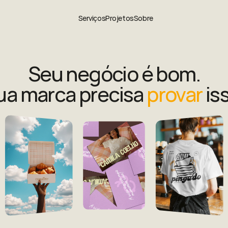
Serviços
Projetos
Sobre
Seu negócio é bom.
ua marca precisa 
provar 
is