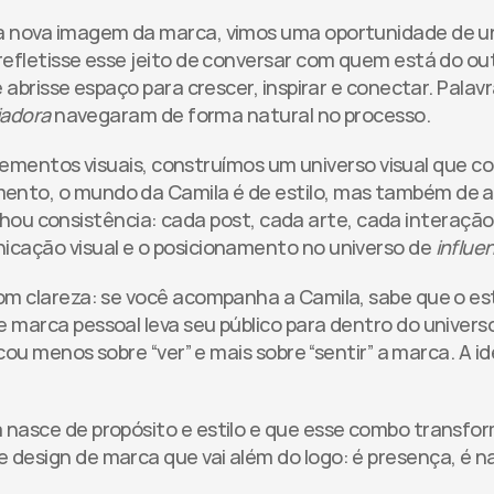
 nova imagem da marca, vimos uma oportunidade de uni
efletisse esse jeito de conversar com quem está do outro
e abrisse espaço para crescer, inspirar e conectar. Pala
iadora
 navegaram de forma natural no processo.
 elementos visuais, construímos um universo visual que 
nto, o mundo da Camila é de estilo, mas também de aco
 ganhou consistência: cada post, cada arte, cada intera
cação visual e o posicionamento no universo de 
influen
om clareza: se você acompanha a Camila, sabe que o est
marca pessoal leva seu público para dentro do universo
cou menos sobre “ver” e mais sobre “sentir” a marca. A id
 nasce de propósito e estilo e que esse combo transfo
esign de marca que vai além do logo: é presença, é nar