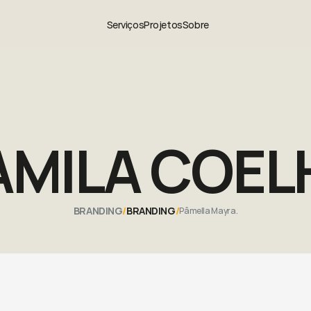
Serviços
Projetos
Sobre
AMILA COEL
BRANDING
/
BRANDING
/
Pâmella Mayra.