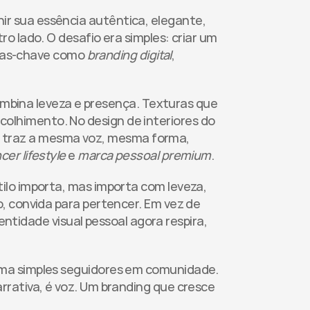
r sua essência autêntica, elegante, 
 lado. O desafio era simples: criar um 
vras-chave como 
branding digital
, 
combina leveza e presença. Texturas que 
lhimento. No design de interiores do 
ção traz a mesma voz, mesma forma, 
cer lifestyle
 e 
marca pessoal premium
.
ilo importa, mas importa com leveza, 
, convida para pertencer. Em vez de 
entidade visual pessoal agora respira, 
rma simples seguidores em comunidade. 
rativa, é voz. Um branding que cresce 